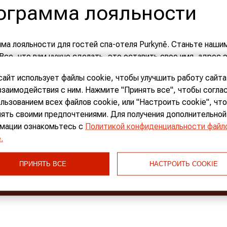
ограмма лояльности
ма лояльности для гостей спа-отеля Purkyně. Станьте наши
 Все, что вам нужно сделать, это оставить свое имя, адрес
вании нашего отеля. Система сама рассчитает для вас скид
сайт использует файлы cookie, чтобы улучшить работу сайта
дробнее
взаимодействия с ним. Нажмите "Принять все", чтобы согла
 отеле действуют три уровня скидок для постоянных гостей:
ользованием всех файлов cookie, или "Настроить cookie", чт
лять своими предпочтениями. Для получения дополнительной
мации ознакомьтесь с
Политикой конфиденциальности файл
.
ОНЗОВАЯ КАРТА
дает скидку 5% при регистрации на нашем
ПРИНЯТЬ ВСЕ
НАСТРОИТЬ COOKIE
ЗА НАМИ В СОЦИАЛЬНЫХ СЕТЯХ
РЕБРЯНАЯ КАРТА
это дает скидку в размере 10% всем гос
00 евро.
ЛОТАЯ КАРТА
это дает скидку в размере 15% всем гостям,
00 евро.