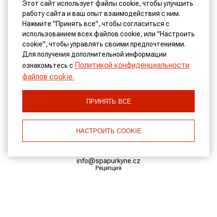
Этот сайт использует файлы cookie, чтобы улучшить
работу сайта и ваш опыт взаимодействия с ним.
Нажмите "Принять все", чтобы согласиться с
использованием всех файлов cookie, или "Настроить
cookie", чтобы управлять своими предпочтениями.
Для получения дополнительной информации
КОНТАКТЫ
Политикой конфиденциальности
ознакомьтесь с
файлов cookie.
Адрес:
Тржиште 3/26 360 01 Карловы Вары, Чешская Республика
ПРИНЯТЬ ВСЕ
Телефон:
+420 353 222 672
НАСТРОИТЬ COOKIE
Рецепция
Email:
info@spapurkyne.cz
Рецепция