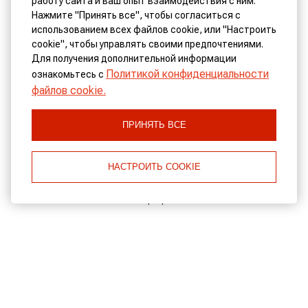
работу сайта и ваш опыт взаимодействия с ним.
Нажмите "Принять все", чтобы согласиться с
использованием всех файлов cookie, или "Настроить
cookie", чтобы управлять своими предпочтениями.
КОНТАКТЫ
Для получения дополнительной информации
Политикой конфиденциальности
ознакомьтесь с
файлов cookie.
Адрес:
Тржиште 3/26 360 01 Карловы Вары, Чешская Республика
ПРИНЯТЬ ВСЕ
Телефон:
+420 353 222 672
Рецепция
НАСТРОИТЬ COOKIE
Email:
info@spapurkyne.cz
Рецепция